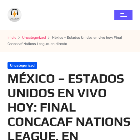
Saltar
al
contenido
Inicio
Uncategorized
México – Estados Unidos en vivo hoy: Final
Concacaf Nations League, en directo
Uncategorized
MÉXICO – ESTADOS
UNIDOS EN VIVO
HOY: FINAL
CONCACAF NATIONS
LEAGUE, EN